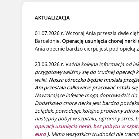
AKTUALIZACJA
01.07.2026 r. Wczoraj Ania przeszła dwie cięż
Barcelonie.
Operację usunięcia chorej nerki
Ania obecnie bardzo cierpi, jest pod opieką 
23.06.2026 r.
Każda kolejna informacja od le
przygotowywaliśmy się do trudnej operacji krę
walki.
Nasza córeczka będzie musiała przejść
Ani przestała całkowicie pracować i stała si
Nawracające infekcje mogą doprowadzić do je
Dodatkowo chora nerka jest bardzo powiększo
żołądek, powodując kolejne problemy zdrowot
następny pobyt w szpitalu, ogromny stres, b
operacji usunięcia nerki, bez pobytu w szp
euro
). Mimo wszystkich trudności nie tracim