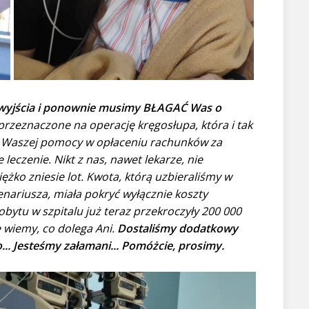
z wyjścia i ponownie musimy BŁAGAĆ Was o
rzeznaczone na operację kręgosłupa, która i tak
my Waszej pomocy w opłaceniu rachunków za
 leczenie. Nikt z nas, nawet lekarze, nie
iężko zniesie lot. Kwota, którą uzbieraliśmy w
enariusza, miała pokryć wyłącznie koszty
ytu w szpitalu już teraz przekroczyły 200 000
e wiemy, co dolega Ani.
Dostaliśmy dodatkowy
o... Jesteśmy załamani... Pomóżcie, prosimy.