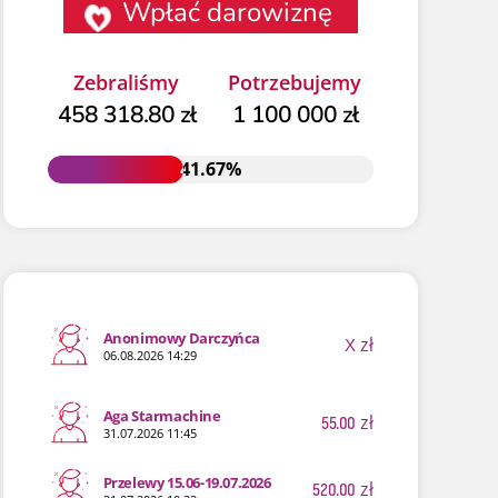
Wpłać darowiznę
Zebraliśmy
Potrzebujemy
458 318.80 zł
1 100 000 zł
41.67%
41.67%
Anonimowy Darczyńca
X
zł
06.08.2026 14:29
Aga Starmachine
55.00
zł
31.07.2026 11:45
Przelewy 15.06-19.07.2026
520.00
zł