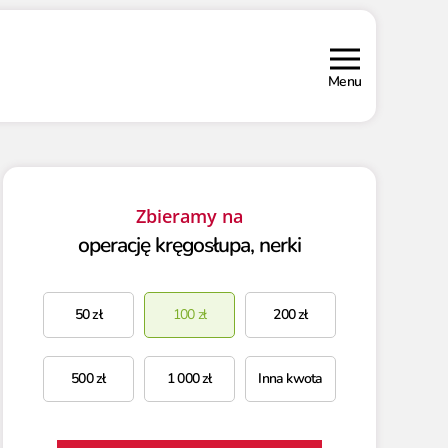
Menu
Zbieramy na
operację kręgosłupa, nerki
50
zł
100
zł
200
zł
500
zł
1 000
zł
Inna kwota