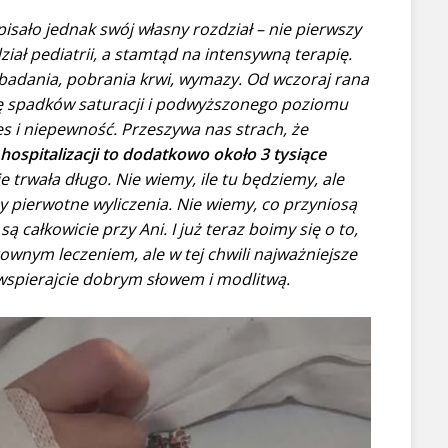
apisało jednak swój własny rozdział – nie pierwszy
ddział pediatrii, a stamtąd na intensywną terapię.
 badania, pobrania krwi, wymazy. Od wczoraj rana
nę spadków saturacji i podwyższonego poziomu
s i niepewność. Przeszywa nas strach, że
hospitalizacji to dodatkowo około 3 tysiące
 trwała długo. Nie wiemy, ile tu będziemy, ale
y pierwotne wyliczenia. Nie wiemy, co przyniosą
ą całkowicie przy Ani. I już teraz boimy się o to,
ownym leczeniem, ale w tej chwili najważniejsze
 wspierajcie dobrym słowem i modlitwą.