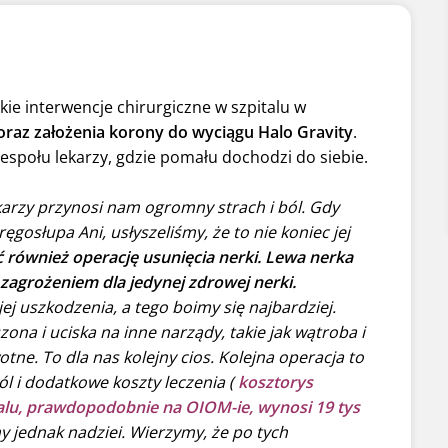
kie interwencje chirurgiczne w szpitalu w
 oraz założenia korony do wyciągu Halo Gravity
.
zespołu lekarzy, gdzie pomału dochodzi do siebie.
karzy przynosi nam ogromny strach i ból. Gdy
gosłupa Ani, usłyszeliśmy, że to nie koniec jej
 również operację usunięcia nerki. Lewa nerka
ę zagrożeniem dla jedynej zdrowej nerki.
j uszkodzenia, a tego boimy się najbardziej.
na i uciska na inne narządy, takie jak wątroba i
ne. To dla nas kolejny cios. Kolejna operacja to
ól i dodatkowe koszty leczenia (
kosztorys
italu, prawdopodobnie na OIOM-ie, wynosi 19 tys
y jednak nadziei. Wierzymy, że po tych