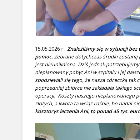
15.05.2026 r.
Znaleźliśmy się w sytuacji be
pomoc.
Zebrane dotychczas środki zostaną p
jest nieunikniona. Dziś jednak potrzebuje
nieplanowany pobyt Ani w szpitalu i jej dalsze
spodziewali się tego, że nasza córeczka tak c
poprzedniej zbiórce nie zakładała takiego sc
operacji. Koszty naszego nieplanowanego pob
złotych, a kwota ta wciąż rośnie, bo nadal ni
kosztorys leczenia Ani, to ponad 45 tys. eur