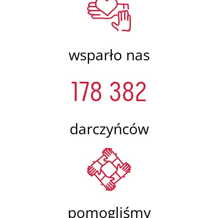
wsparło nas
178 382
darczyńców
pomogliśmy