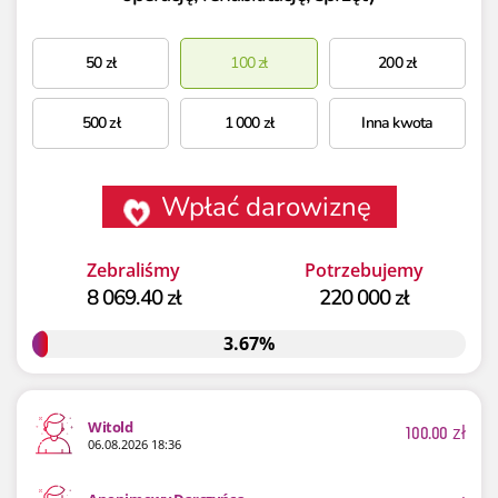
50
zł
100
zł
200
zł
500
zł
1 000
zł
Inna kwota
Wpłać darowiznę
Zebraliśmy
Potrzebujemy
8 069.40 zł
220 000 zł
3.67%
3.67%
Witold
100.00
zł
06.08.2026 18:36