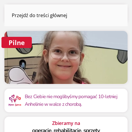
Anhelina Boichuk
Przejdź do treści głównej
Menu
Pilne
Mamy już
Potrzebujemy
8 069.40 zł
220 000 zł
Bez Ciebie nie moglibyśmy pomagać 10-letniej
Anhelinie w walce z chorobą.
3.67%
3.67%
Zbieramy na
operację, rehabilitację, sprzęty