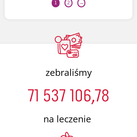
1
2
→
zebraliśmy
71 537 106,78
na leczenie