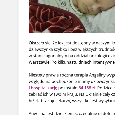
Okazało się, że lek jest dostępny w naszym k
dziewczynka szybko i bez większych trudności
w stanie agonalnym na oddział onkologii dzie
Warszawie. Po kilkunastu dniach intensywneg
Niestety prawie roczna terapia Angeliny wy
względu na pochodzenie mamy dziewczynki, z
i hospitalizację
pozostało
64 158 zł
. Rodzice 
zebrać ich w swoim kraju. Na Ukrainie cały cz
łóżek, brakuje lekarzy, wszystko jest wysyłan
Angelina jest dzieckiem szczególnie uzdoln